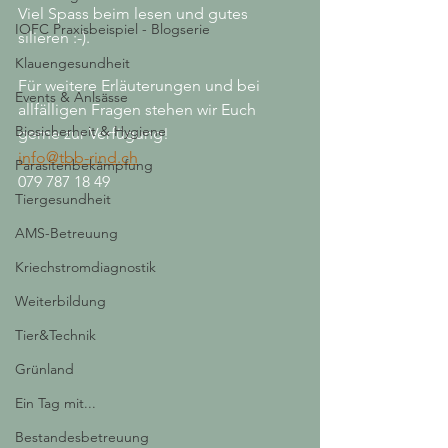
Viel Spass beim lesen und gutes 
IOFC Praxisbeispiel - Blogserie
silieren :-).
Klauengesundheit
Für weitere Erläuterungen und bei 
Events & Anlsässe
allfälligen Fragen stehen wir Euch 
Biosicherheit & Hygiene
gerne zur Verfügung!
info@tbb-rind.ch
Parasitenbekämpfung
079 787 18 49
Tiergesundheit
AMS-Betreuung
Kriechstromdiagnostik
Weiterbildung
Tier&Technik
Grünland
Ein Tag mit...
Bestandesbetreuung