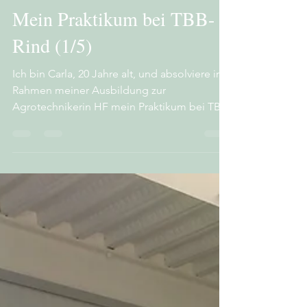
Ein Tag mit...
Mein Praktikum bei TBB-
Rind (1/5)
Ich bin Carla, 20 Jahre alt, und absolviere im
Rahmen meiner Ausbildung zur
Agrotechnikerin HF mein Praktikum bei TBB-
Rind. In den letzten 6 Wochen durfte ich
dabei viele spannende Einblicke in den
Arbeitsalltag gewinnen und wertvolle
Erfahrungen sammeln. Besonders
interessant finde ich, wie vielseitig die Arbeit
bei TBB-Rind ist. Je nach Einsatzgebiet
stehen unterschiedliche Aufgaben im
Vordergrund, sei es in der
Bestandesbetreuung, bei der
Kriechstromdiagnostik oder bei wei