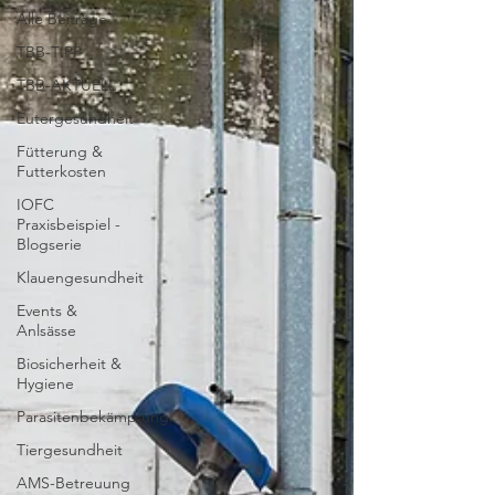
Alle Beiträge
TBB-TIPP
TBB-AKTUELL
Eutergesundheit
Fütterung &
Futterkosten
IOFC
Praxisbeispiel -
Blogserie
Klauengesundheit
Events &
Anlsässe
Biosicherheit &
Hygiene
Parasitenbekämpfung
Tiergesundheit
AMS-Betreuung