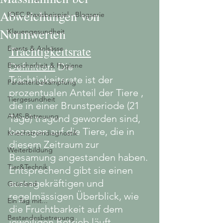
Abweichungen von
IOFC Praxisbeispiel - Blogserie
Normwerten
Klauengesundheit
Trächtigkeitsrate
Events & Anlsässe
Biosicherheit & Hygiene
Definition:
 Die 
Trächtigkeitsrate ist der 
Parasitenbekämpfung
prozentualen Anteil der Tiere , 
Tiergesundheit
die in einer Brunstperiode (21 
AMS-Betreuung
Tage) tragend geworden sind, 
bezogen auf die Tiere, die in 
Kriechstromdiagnostik
diesem Zeitraum zur 
Weiterbildung
Besamung angestanden haben. 
Tier&Technik
Entsprechend gibt sie einen 
aussagekräftigen und 
Grünland
regelmässigen Überblick, wie 
Ein Tag mit...
die Fruchtbarkeit auf dem 
Bestandesbetreuung
jeweiligen Betrieb läuft. 