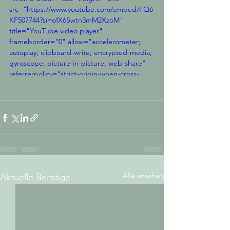
src="https://www.youtube.com/embed/FQ6
KF507744?si=ofX6Swtn3mM2XzoM" 
title="YouTube video player" 
frameborder="0" allow="accelerometer; 
autoplay; clipboard-write; encrypted-media; 
gyroscope; picture-in-picture; web-share" 
referrerpolicy="strict-origin-when-cross-
origin" allowfullscreen></iframe>
Alle ansehen
Aktuelle Beiträge