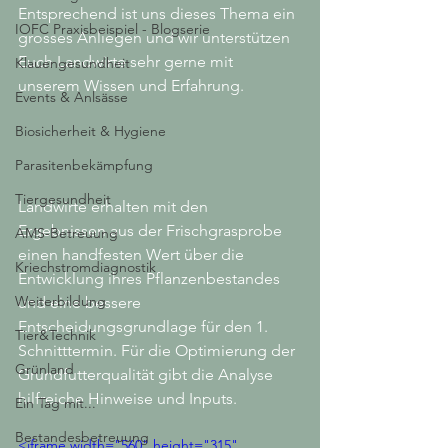
Entsprechend ist uns dieses Thema ein 
IOFC Praxisbeispiel - Blogserie
grosses Anliegen und wir unterstützen 
Euch Landwirte sehr gerne mit 
Klauengesundheit
unserem Wissen und Erfahrung. 
Events & Anlsässe
Biosicherheit & Hygiene
Parasitenbekämpfung
Tiergesundheit
Landwirte erhalten mit den 
Ergebnissen aus der Frischgrasprobe 
AMS-Betreuung
einen handfesten Wert über die 
Kriechstromdiagnostik
Entwicklung ihres Pflanzenbestandes 
Weiterbildung
und eine bessere 
Entscheidungsgrundlage für den 1. 
Tier&Technik
Schnitttermin. Für die Optimierung der 
Grünland
Grundfutterqualität gibt die Analyse 
hilfreiche Hinweise und Inputs.
Ein Tag mit...
Bestandesbetreuung
<iframe width="560" height="315" 