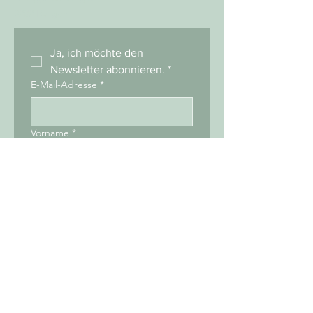
3282 Bargen
Ja, ich möchte den 
Newsletter abonnieren.
*
E-Mail-Adresse
*
Vorname
*
Nachname
*
Einreichen
© 2025 TBB-Rind.
079 787 18 49