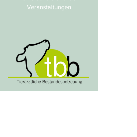
Veranstaltungen
Brügglimattweg 6
3282 Bargen
Ja, ich möchte den 
Newsletter abonnieren.
*
E-Mail-Adresse
*